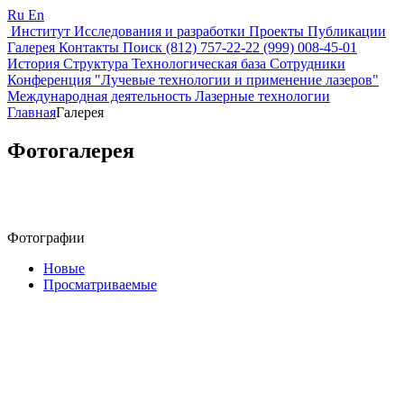
Ru
En
Институт
Исследования и разработки
Проекты
Публикации
Галерея
Контакты
Поиск
(812) 757-22-22
(999) 008-45-01
История
Структура
Технологическая база
Сотрудники
Конференция "Лучевые технологии и применение лазеров"
Международная деятельность
Лазерные технологии
Главная
Галерея
Фотогалерея
Фотографии
Новые
Просматриваемые