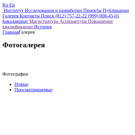
Ru
En
Институт
Исследования и разработки
Проекты
Публикации
Галерея
Контакты
Поиск
(812) 757-22-22
(999) 008-45-01
Бакалавриат
Магистратура
Аспирантура
Повышение
квалификации
История
Главная
Галерея
Фотогалерея
Фотографии
Новые
Просматриваемые