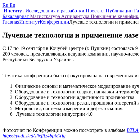
Ru
En
Институт
Исследования и разработки
Проекты
Публикации
Г
Бакалавриат
Магистратура
Аспирантура
Повышение квалифи
Главная
Институт
Конференции
Лучевые технологии и применен
Лучевые технологии и применение лазе
С 17 по 19 сентября в Кочубей-центре (г. Пушкин) состоялась
200 человек, представляющих ведущие компании, научно-исслед
Республики Беларусь и Украины.
Тематика конференции была сфокусирована на современных и
Физические основы и математическое моделирование л
Оборудование и технологии сварки, наплавки и термообр
Оборудование и технологии аддитивного производства.
Оборудование и технологии резки, прошивки отверстий 
Метрология, системы измерений и дефектоскопия.
Лучевые технологии индустрии 4.0
Фотоотчет по Конференции можно посмотреть в альбоме
BTLA
https://yadi.sk/d/slixfRz4bpMXig