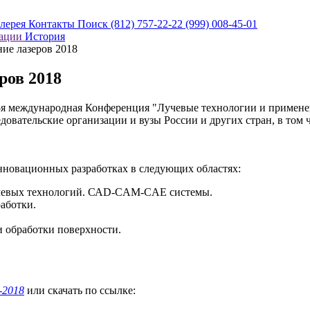
алерея
Контакты
Поиск
(812) 757-22-22
(999) 008-45-01
кации
История
ие лазеров 2018
ров 2018
 9-я международная Конференция "Лучевые технологии и примене
овательские организации и вузы России и других стран, в том 
нновационных разработках в следующих областях:
учевых технологий. САD-CAM-CАЕ системы.
аботки.
и обработки поверхности.
-2018
или скачать по ссылке: