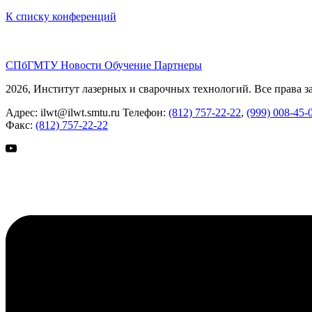
К списку конференций
СПбГМТУ
Новости
Обучение
Партнеры
2026, Институт лазерных и сварочных технологий. Все права 
Адрес:
ilwt@ilwt.smtu.ru
Телефон:
(812) 757-22-22
,
(999) 008-45-
Факс:
(812) 757-22-22