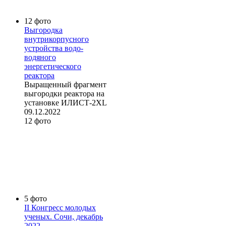
12 фото
Выгородка
внутрикорпусного
устройства водо-
водяного
энергетического
реактора
Выращенный фрагмент
выгородки реактора на
установке ИЛИСТ-2XL
09.12.2022
12 фото
5 фото
II Конгресс молодых
ученых. Сочи, декабрь
2022