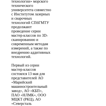
технологии» морского
технического
университета совместно
с Институтом лазерных
и сварочных
технологий СПбГМТУ
продолжают
проведение серии
мастер-классов по 3D-
сканированию и
современным методам
измерений, а также по
внедрению аддитивных
технологий.
Первый из серии
мастер-классов
состоялся 13 мая для
представителей АО
«Марийский
машиностроительный
завод», АО «КБП»,
ПАО «НЛМК», ООО
МЦКТ (РКЦ), АО
«Северсталь