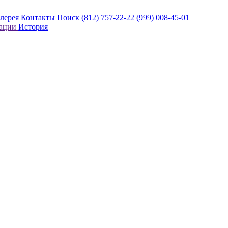
алерея
Контакты
Поиск
(812) 757-22-22
(999) 008-45-01
кации
История