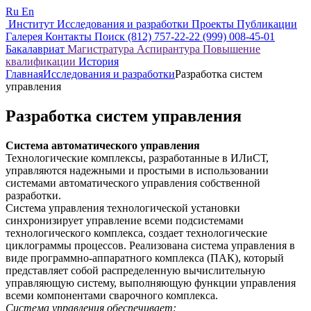
Ru
En
Институт
Исследования и разработки
Проекты
Публикации
Галерея
Контакты
Поиск
(812) 757-22-22
(999) 008-45-01
Бакалавриат
Магистратура
Аспирантура
Повышение
квалификации
История
Главная
Исследования и разработки
Разработка систем
управления
Разработка систем управления
Система автоматического управления
Технологические комплексы, разработанные в ИЛиСТ,
управляются надежными и простыми в использовании
системами автоматического управления собственной
разработки.
Система управления технологической установки
синхронизирует управление всеми подсистемами
технологического комплекса, создает технологические
циклограммы процессов. Реализована система управления в
виде программно-аппаратного комплекса (ПАК), который
представляет собой распределенную вычислительную
управляющую систему, выполняющую функции управления
всеми компонентами сварочного комплекса.
Система управления обеспечивает: