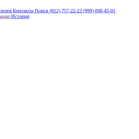
алерея
Контакты
Поиск
(812) 757-22-22
(999) 008-45-01
кации
История