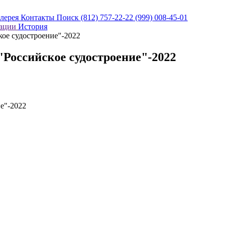
алерея
Контакты
Поиск
(812) 757-22-22
(999) 008-45-01
кации
История
кое судостроение"-2022
Российское судостроение"-2022
е"-2022