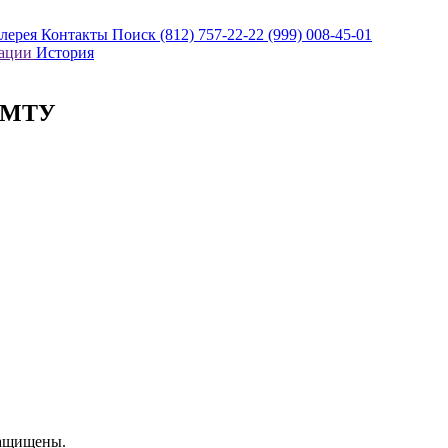
алерея
Контакты
Поиск
(812) 757-22-22
(999) 008-45-01
кации
История
ГМТУ
защищены.