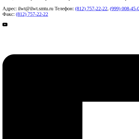
Адрес:
ilwt@ilwt.smtu.ru
Телефон:
(812) 757-22-22
,
(999) 008-45-
Факс:
(812) 757-22-22