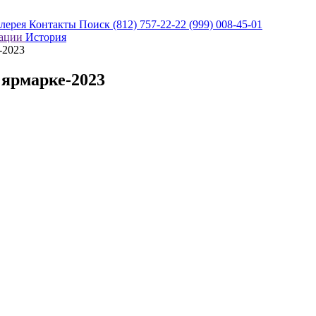
алерея
Контакты
Поиск
(812) 757-22-22
(999) 008-45-01
кации
История
-2023
ярмарке-2023