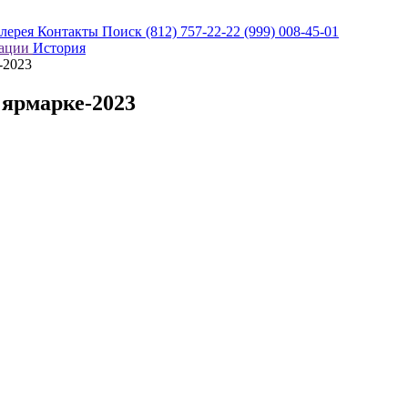
алерея
Контакты
Поиск
(812) 757-22-22
(999) 008-45-01
кации
История
-2023
ярмарке-2023